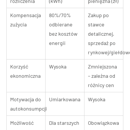
rozliczenia
(kWh)
pieniężna (zł)
Kompensacja
80%/70%
Zakup po
zużycia
odbierane
stawce
bez kosztów
detalicznej,
energii
sprzedaż po
rynkowej/giełdow
Korzyść
Wysoka
Zmniejszona
ekonomiczna
– zależna od
różnicy cen
Motywacja do
Umiarkowana
Wysoka
autokonsumpcji
Możliwość
Dla starszych
Obowiązkowa