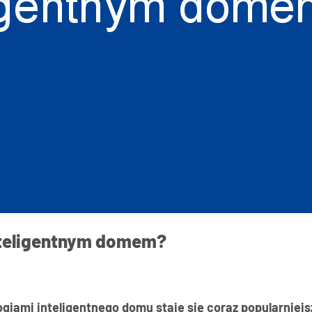
inteligentnym domem?
logiami inteligentnego domu staje się coraz popularniej