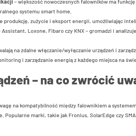
ikacji
– większość nowoczesnych falowników ma funkcję k
tralnego systemu smart home.
e produkcję, zużycie i eksport energii, umożliwiając int
Assistant, Loxone, Fibaro czy KNX – gromadzi i analizuj
alają na zdalne włączanie/wyłączanie urządzeń i zarządz
nitoring i zarządzanie energią z każdego miejsca na świe
ądzeń – na co zwrócić u
wagę na kompatybilność między falownikiem a systemem 
opularne marki, takie jak Fronius, SolarEdge czy SMA, o