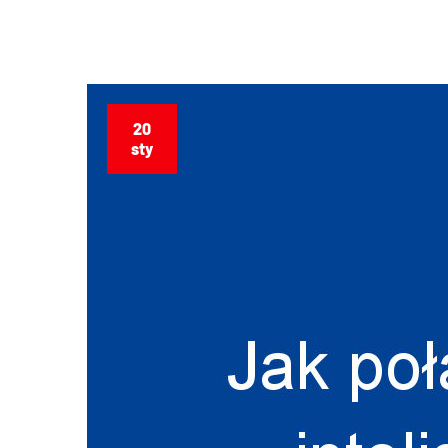
20
sty