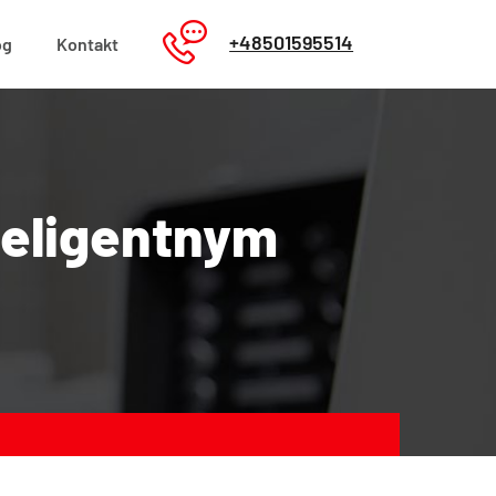
+48501595514
og
Kontakt
teligentnym