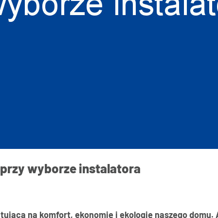
przy wyborze instalatora
tująca na komfort, ekonomię i ekologię naszego domu. 