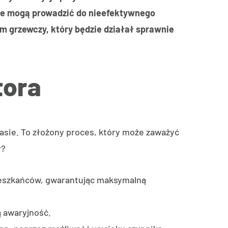
óre mogą prowadzić do nieefektywnego
em grzewczy, który będzie działał sprawnie
tora
asie. To złożony proces, który może zaważyć
y?
mieszkańców, gwarantując maksymalną
ą awaryjność.