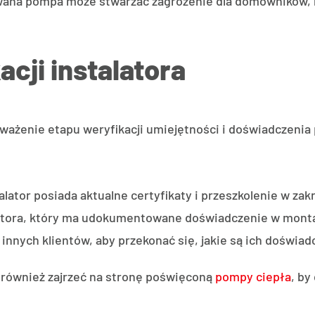
na pompa może stwarzać zagrożenie dla domowników, n
acji instalatora
ażenie etapu weryfikacji umiejętności i doświadczenia 
alator posiada aktualne certyfikaty i przeszkolenie w za
atora, który ma udokumentowane doświadczenie w mont
i innych klientów, aby przekonać się, jakie są ich doświa
 również zajrzeć na stronę poświęconą
pompy ciepła
, by