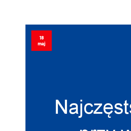
18
maj