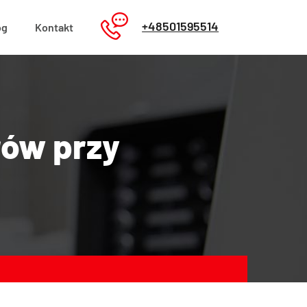
+48501595514
og
Kontakt
rów przy
a