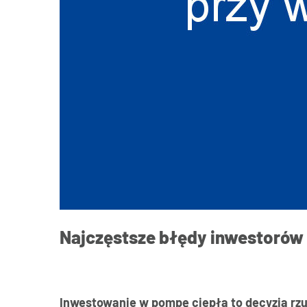
Najczęstsze błędy inwestorów 
Inwestowanie w pompę ciepła to decyzja rzu